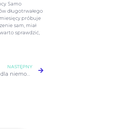
ocy. Samo
wów długotrwałego
 miesięcy próbuje
dzenie sam, miał
 warto sprawdzić,
NASTĘPNY
Niebezpieczne pokarmy dla niemowlaka – Czego się wystrzegać?