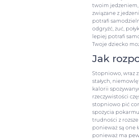
twoim jedzeniem, 
związane z jedzen
potrafi samodzieln
odgryźć, żuć, poły
lepiej potrafi sa
Twoje dziecko moż
Jak rozp
Stopniowo, wraz 
stałych, niemowlęt
kalorii spożywany
rzeczywistości cz
stopniowo pić co
spożycia pokarmu (
trudności z rozsz
ponieważ są one ła
ponieważ ma pewn