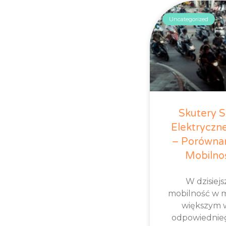
Uncategorized
Skutery S
Elektryczne
– Porównan
Mobilno
W dzisiej
mobilność w mi
większym 
odpowiednieg