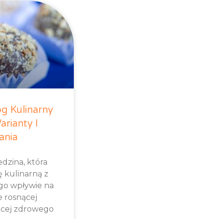
og Kulinarny
arianty I
ania
dzina, która
ę kulinarną z
ego wpływie na
e rosnącej
ącej zdrowego