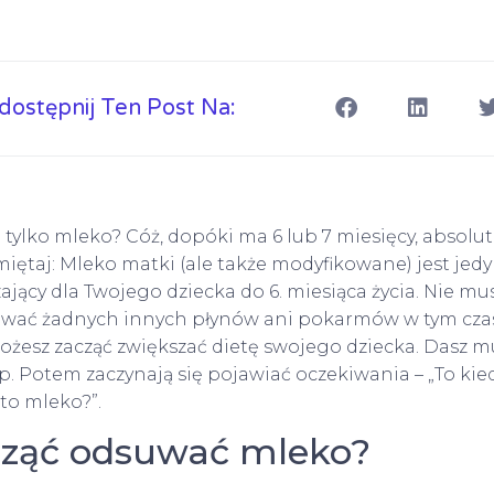
dostępnij Ten Post Na:
 tylko mleko? Cóż, dopóki ma 6 lub 7 miesięcy, absolut
iętaj: Mleko matki (ale także modyfikowane) jest j
zający dla Twojego dziecka do 6. miesiąca życia. Nie musi
wać żadnych innych płynów ani pokarmów w tym czas
możesz zacząć zwiększać dietę swojego dziecka. Dasz m
. Potem zaczynają się pojawiać oczekiwania – „To kiedy
 to mleko?”.
cząć odsuwać mleko?