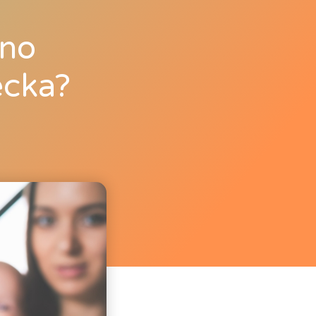
nno
ecka?