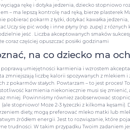
wyciąga rękę i dotyka jedzenia, dziecko stopniowo ro
iem – ma lepszą kontrolę nad ręką, bierze plasterek M
ie pobierać pokarm z łyżki, dotykać kawałka jedzenia,
kać.Uczy się pić wodę i inne płyny (np. zupę) z różnych
modzielnie jeść . Liczba akceptowanych smaków sukces
e coraz częściej opuszczać posiłki godzinami
oznać, na co dziecko ma oc
z poprawą umiejętności karmienia i wzrostem akcept
a zmniejszają liczbę kalorii spożywanych z mlekiem i 
ch z pokarmów stałych. Powtarzam – to jest proces! 
ęstotliwość karmienia niekoniecznie musi się zmienić, 
raz mniej. Powinniśmy również zaobserwować stopni
ale stopniowo! Może 2-3 łyżeczki z kilkoma kęsami). D
erzeniem diety, mogą preferować mleko matki lub ml
twym źródłem energii. Jest to rozwiązanie, które poja
e trudności. W takim przypadku Twoim zadaniem jes