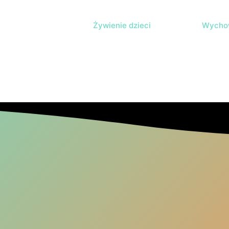
Żywienie dzieci
Wychow