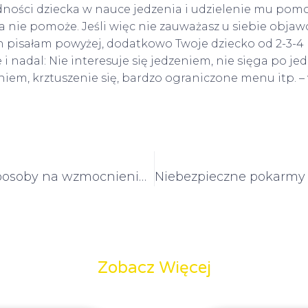
udności dziecka w nauce jedzenia i udzielenie mu pom
 nie pomoże. Jeśli więc nie zauważasz u siebie obja
ch pisałam powyżej, dodatkowo Twoje dziecko od 2-3-4
 i nadal: Nie interesuje się jedzeniem, nie sięga po je
niem, krztuszenie się, bardzo ograniczone menu itp. –
Naturalne sposoby na wzmocnienie odporności dziecka
Zobacz Więcej