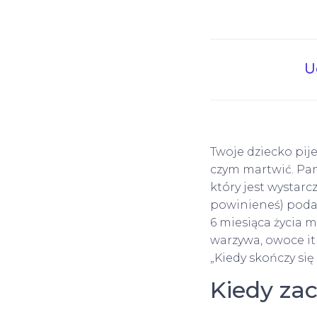
U
Twoje dziecko pije
czym martwić. Pam
który jest wystarc
powinieneś) poda
6 miesiąca życia 
warzywa, owoce itp
„Kiedy skończy się
Kiedy za