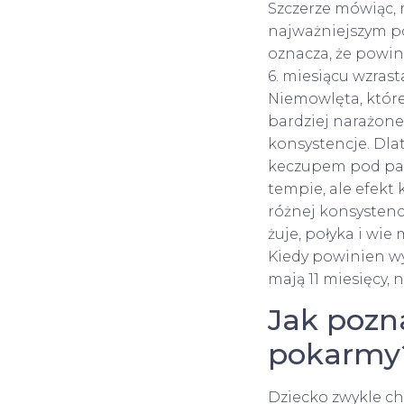
Szczerze mówiąc, 
najważniejszym po
oznacza, że ​​pow
6. miesiącu wzras
Niemowlęta, które
bardziej narażone
konsystencje. Dla
keczupem pod pac
tempie, ale efekt
różnej konsystencj
żuje, połyka i wie
Kiedy powinien wy
mają 11 miesięcy, n
Jak pozna
pokarmy
Dziecko zwykle ch