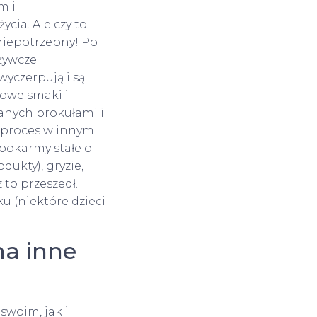
m i
cia. Ale czy to
 niepotrzebny! Po
żywcze.
wyczerpują i są
nowe smaki i
anych brokułami i
 proces w innym
 pokarmy stałe o
dukty), gryzie,
 to przeszedł.
u (niektóre dzieci
na inne
swoim, jak i