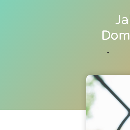
Ja
Domi