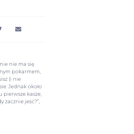
nie nie ma się
edynym pokarmem,
sz (i nie
ie. Jednak około
u pierwsze kasze,
 zacznie jeść?”,