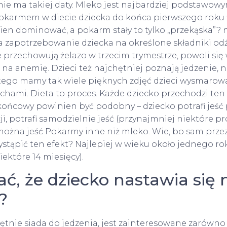
nie ma takiej daty. Mleko jest najbardziej podstawowy
karmem w diecie dziecka do końca pierwszego roku ży
inien dominować, a pokarm stały to tylko „przekąska”?
ta zapotrzebowanie dziecka na określone składniki od
 przechowują żelazo w trzecim trymestrze, powoli się 
 na anemię. Dzieci też najchętniej poznają jedzenie, 
tego mamy tak wiele pięknych zdjęć dzieci wysmarow
hami. Dieta to proces. Każde dziecko przechodzi ten
 końcowy powinien być podobny – dziecko potrafi jeść
i, potrafi samodzielnie jeść (przynajmniej niektóre pro
 można jeść Pokarmy inne niż mleko. Wie, bo sam przez
stąpić ten efekt? Najlepiej w wieku około jednego rok
iektóre 14 miesięcy).
ć, że dziecko nastawia się 
?
ętnie siada do jedzenia, jest zainteresowane zarówno 