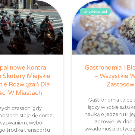
Uncategorized
palinowe Kontra
Gastronomia I Bl
 Skutery Miejskie
– Wszystkie W
ie Rozwiązań Dla
Zastosow
ści W Miastach
Gastronomia to dzie
łączy w sobie sztuk
szych czasach, gdy
nauką o jedzeniu i j
astach staje się coraz
zdrowie. W dobi
wyzwaniem, wybór
świadomości dotycz
o środka transportu