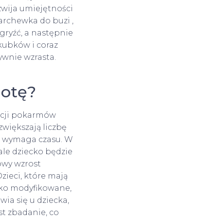
zwija umiejętności
archewka do buzi ,
 gryźć, a następnie
 kubków i coraz
ywnie wzrasta.
hotę?
acji pokarmów
zwiększają liczbę
To wymaga czasu. W
ale dziecko będzie
owy wzrost
zieci, które mają
eko modyfikowane,
wia się u dziecka,
t zbadanie, co