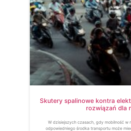
Skutery spalinowe kontra elek
rozwiązań dla 
W dzisiejszych czasach, gdy mobilność w 
odpowiedniego środka transportu może mie