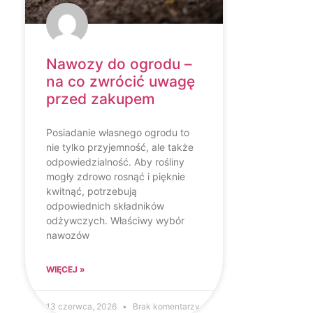
Nawozy do ogrodu –
na co zwrócić uwagę
przed zakupem
Posiadanie własnego ogrodu to
nie tylko przyjemność, ale także
odpowiedzialność. Aby rośliny
mogły zdrowo rosnąć i pięknie
kwitnąć, potrzebują
odpowiednich składników
odżywczych. Właściwy wybór
nawozów
WIĘCEJ »
13 czerwca, 2026
Brak komentarzy