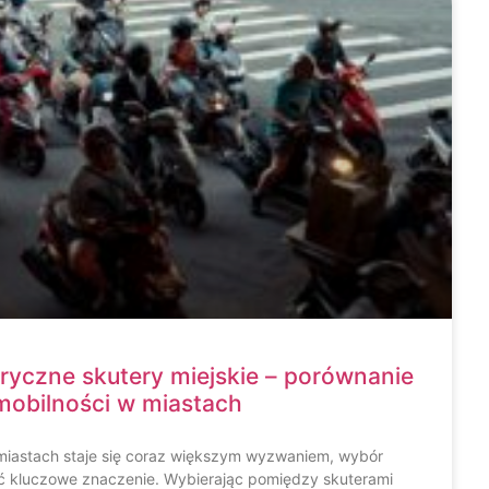
tryczne skutery miejskie – porównanie
mobilności w miastach
miastach staje się coraz większym wyzwaniem, wybór
ć kluczowe znaczenie. Wybierając pomiędzy skuterami