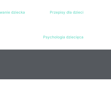
anie dziecka
Przepisy dla dzieci
Psychologia dziecięca