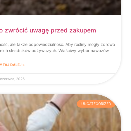
o zwrócić uwagę przed zakupem
ność, ale także odpowiedzialność. Aby rośliny mogły zdrowo
iednich składników odżywczych. Właściwy wybór nawozów
YTAJ DALEJ »
 czerwca, 2026
UNCATEGORIZED