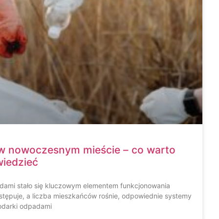
 w nowoczesnym mieście – co warto
wiedzieć
dami stało się kluczowym elementem funkcjonowania
stępuje, a liczba mieszkańców rośnie, odpowiednie systemy
darki odpadami