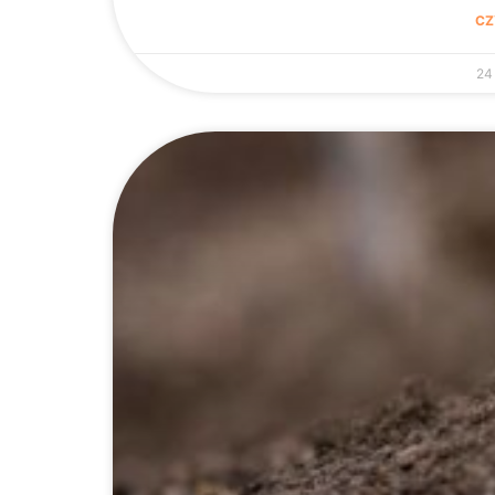
CZ
24