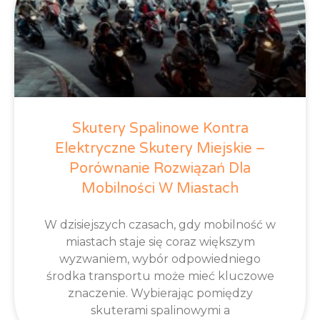
Skutery Spalinowe Kontra
Elektryczne Skutery Miejskie –
Porównanie Rozwiązań Dla
Mobilności W Miastach
W dzisiejszych czasach, gdy mobilność w
miastach staje się coraz większym
wyzwaniem, wybór odpowiedniego
środka transportu może mieć kluczowe
znaczenie. Wybierając pomiędzy
skuterami spalinowymi a