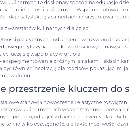
w kulinarnych to doskonały sposób na edukację dziec
ia i umiejętności kulinarnych. Wspólne gotowanie u
ść i daje satysfakcję z samodzielnie przygotowanego p
e z warsztatów kulinarnych dla dzieci:
ętności praktycznych
– od krojenia warzyw po dekoracj
drowego stylu życia
– nauka wartościowych nawyków 
zieci uczą się współpracy w grupie.
– eksperymentowanie z różnymi smakami i składnikam
 być również inspiracją dla rodziców, pokazując im, ja
anie w domu.
ne przestrzenie kluczem do 
stalowe stanowią nowoczesne i elastyczne rozwiązani
rsztatów kulinarnych. Ich wszechstronność pozwala 
nych potrzeb, od zajęć z dziećmi po eventy dla całych 
nie to nie tylko oszczędność, ale także możliwość rozw