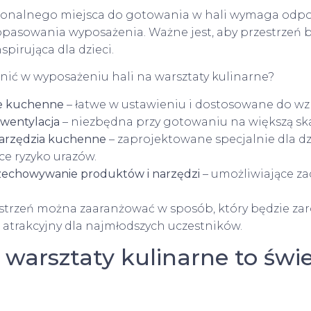
jonalnego miejsca do gotowania w hali wymaga odp
pasowania wyposażenia. Ważne jest, aby przestrzeń b
pirująca dla dzieci.
ić w wyposażeniu hali na warsztaty kulinarne?
je kuchenne
– łatwe w ustawieniu i dostosowane do wzr
wentylacja
– niezbędna przy gotowaniu na większą ska
arzędzia kuchenne
– zaprojektowane specjalnie dla dzi
ce ryzyko urazów.
rzechowywanie produktów i narzędzi
– umożliwiające z
estrzeń można zaaranżować w sposób, który będzie z
i atrakcyjny dla najmłodszych uczestników.
 warsztaty kulinarne to świ