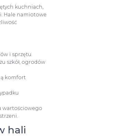
jętych kuchniach,
ni. Hale namiotowe
żliwość
ów i sprzętu.
żu szkół, ogrodów
ą komfort
rzypadku
iu wartościowego
trzeni.
w hali