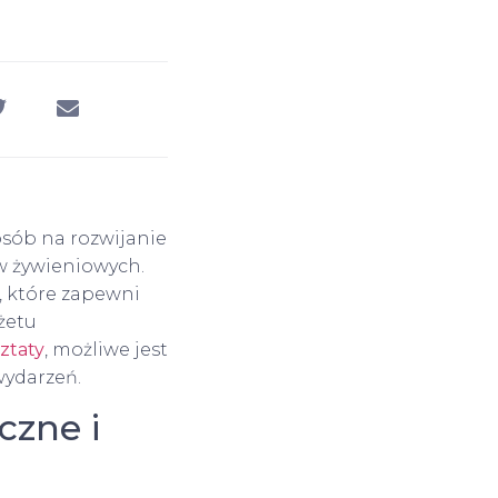
osób na rozwijanie
w żywieniowych.
 które zapewni
żetu
ztaty
, możliwe jest
wydarzeń.
czne i