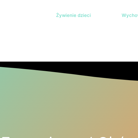
Żywienie dzieci
Wychow