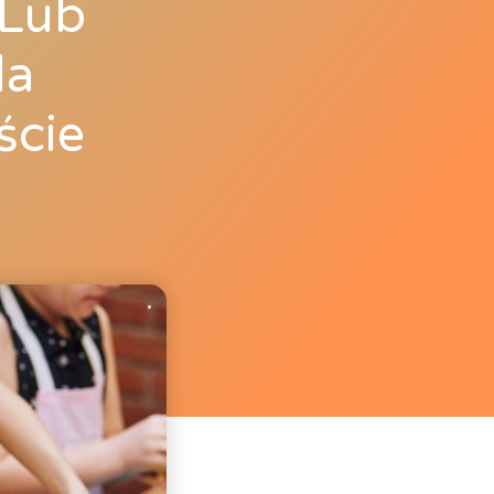
 Lub
la
ście