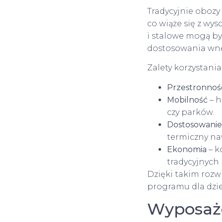
Tradycyjnie obozy
co wiąże się z wy
i stalowe mogą by
dostosowania wnę
Zalety korzystani
Przestronnoś
Mobilność
– h
czy parków.
Dostosowani
termiczny na
Ekonomia
– k
tradycyjnych l
Dzięki takim rozw
programu dla dzie
Wyposażen