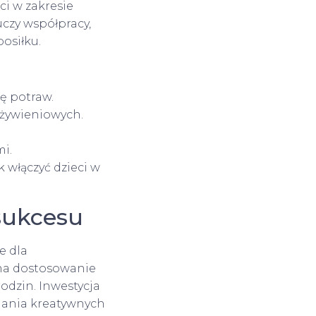
i w zakresie
czy współpracy,
osiłku.
ę potraw.
żywieniowych.
i.
k włączyć dzieci w
sukcesu
e dla
na dostosowanie
rodzin. Inwestycja
ijania kreatywnych