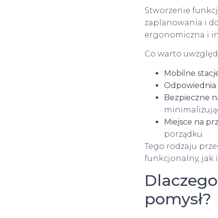
Stworzenie funkc
zaplanowania i do
ergonomiczna i ins
Co warto uwzględn
Mobilne stac
Odpowiednia 
Bezpieczne n
minimalizują
Miejsce na p
porządku.
Tego rodzaju prz
funkcjonalny, jak 
Dlaczego
pomysł?