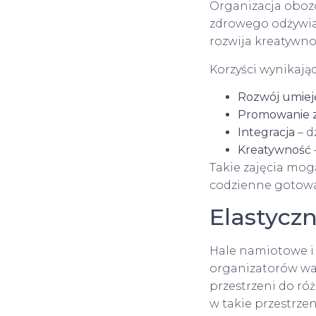
Organizacja obozó
zdrowego odżywian
rozwija kreatywno
Korzyści wynikając
Rozwój umiej
Promowanie z
Integracja
– d
Kreatywność
Takie zajęcia mogą
codzienne gotow
Elastycz
Hale namiotowe i 
organizatorów wa
przestrzeni do róż
w takie przestrze