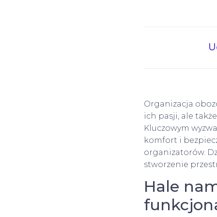
U
Organizacja obozó
ich pasji, ale t
Kluczowym wyzwan
komfort i bezpiec
organizatorów. Dz
stworzenie przest
Hale nam
funkcjon