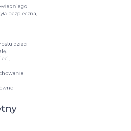
owiedniego
yła bezpieczna,
ostu dzieci.
lę.
eci,
achowanie
arówno
etny