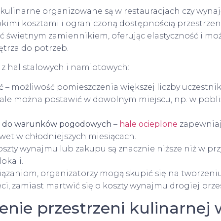
 kulinarne organizowane są w restauracjach czy wyna
sokimi kosztami i ograniczoną dostępnością przestrze
ć świetnym zamiennikiem, oferując elastyczność i mo
trza do potrzeb.
a z hal stalowych i namiotowych:
ć
– możliwość pomieszczenia większej liczby uczestnik
ale można postawić w dowolnym miejscu, np. w pobli
e do warunków pogodowych
–
hale ocieplone
zapewniaj
wet w chłodniejszych miesiącach.
oszty wynajmu lub zakupu są znacznie niższe niż w p
okali.
iązaniom, organizatorzy mogą skupić się na tworzen
ci, zamiast martwić się o koszty wynajmu drogiej przes
ie przestrzeni kulinarnej 