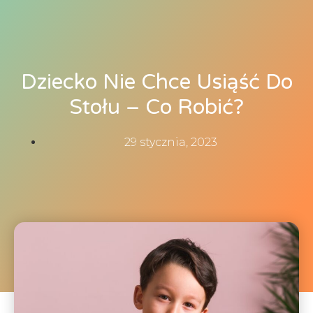
Dziecko Nie Chce Usiąść Do
Stołu – Co Robić?
29 stycznia, 2023