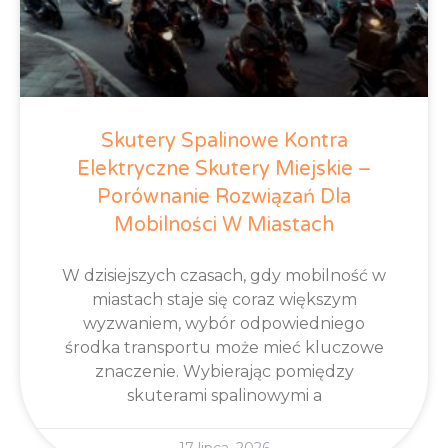
Skutery Spalinowe Kontra
Elektryczne Skutery Miejskie –
Porównanie Rozwiązań Dla
Mobilności W Miastach
W dzisiejszych czasach, gdy mobilność w
miastach staje się coraz większym
wyzwaniem, wybór odpowiedniego
środka transportu może mieć kluczowe
znaczenie. Wybierając pomiędzy
skuterami spalinowymi a