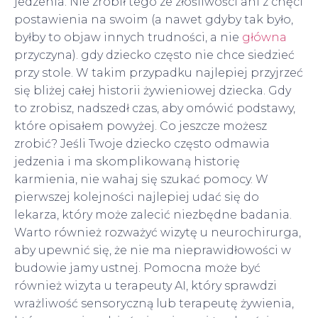
jedzenia. Nie zrobił tego ze złośliwości ani z chęci
postawienia na swoim (a nawet gdyby tak było,
byłby to objaw innych trudności, a nie
główna
przyczyna). gdy dziecko często nie chce siedzieć
przy stole. W takim przypadku najlepiej przyjrzeć
się bliżej całej historii żywieniowej dziecka. Gdy
to zrobisz, nadszedł czas, aby omówić podstawy,
które opisałem powyżej. Co jeszcze możesz
zrobić? Jeśli Twoje dziecko często odmawia
jedzenia i ma skomplikowaną historię
karmienia, nie wahaj się szukać pomocy. W
pierwszej kolejności najlepiej udać się do
lekarza, który może zalecić niezbędne badania.
Warto również rozważyć wizytę u neurochirurga,
aby upewnić się, że nie ma nieprawidłowości w
budowie jamy ustnej. Pomocna może być
również wizyta u terapeuty AI, który sprawdzi
wrażliwość sensoryczną lub terapeutę żywienia,