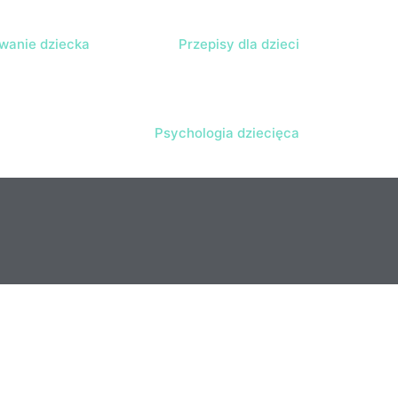
anie dziecka
Przepisy dla dzieci
Psychologia dziecięca