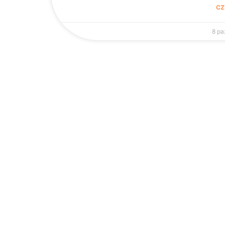
CZ
8 pa