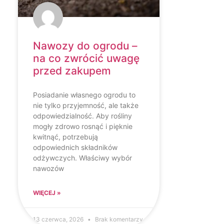
Nawozy do ogrodu –
na co zwrócić uwagę
przed zakupem
Posiadanie własnego ogrodu to
nie tylko przyjemność, ale także
odpowiedzialność. Aby rośliny
mogły zdrowo rosnąć i pięknie
kwitnąć, potrzebują
odpowiednich składników
odżywczych. Właściwy wybór
nawozów
WIĘCEJ »
13 czerwca, 2026
Brak komentarzy