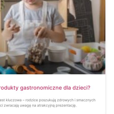
odukty gastronomiczne dla dzieci?
jest kluczowa – rodzice poszukują zdrowych i smacznych
eci zwracają uwagę na atrakcyjną prezentację.